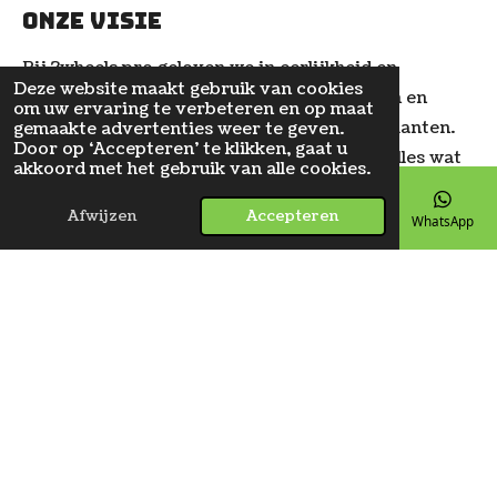
Onze visie
Bij 2wheels pro geloven we in eerlijkheid en
Deze website maakt gebruik van cookies
transparantie. Wij hanteren heldere prijzen en
om uw ervaring te verbeteren en op maat
leveren betrouwbare producten aan onze klanten.
gemaakte advertenties weer te geven.
Door op ‘Accepteren’ te klikken, gaat u
Onze passie voor fietsen staat centraal in alles wat
akkoord met het gebruik van alle cookies.
we doen.
Afwijzen
Accepteren
E-mailadres
Telefoonnummer
Kaart
Facebook
WhatsApp