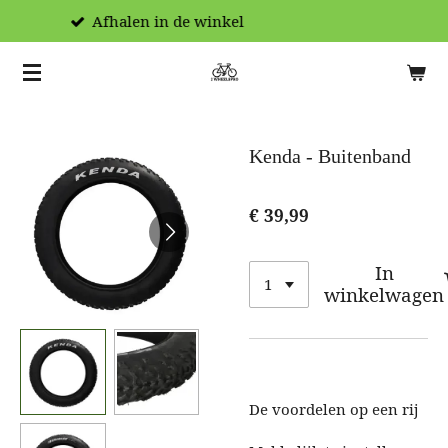
Hoogwaardige producten
Ga
direct
naar
de
hoofdinhoud
Kenda - Buitenband
€ 39,99
In
winkelwagen
De voordelen op een rij