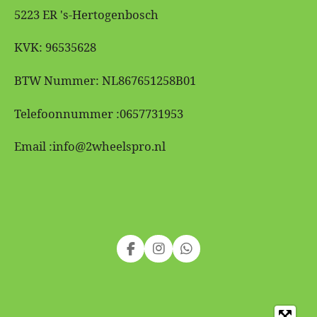
5223 ER 's-Hertogenbosch
KVK: 96535628
BTW Nummer: NL867651258B01
Telefoonnummer :0657731953
Email :info@2wheelspro.nl
F
I
W
a
n
h
c
s
a
e
t
t
b
a
s