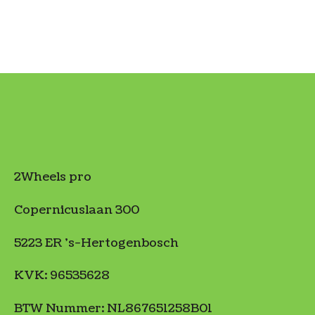
2Wheels pro
Copernicuslaan 300
5223 ER 's-Hertogenbosch
KVK: 96535628
BTW Nummer: NL867651258B01