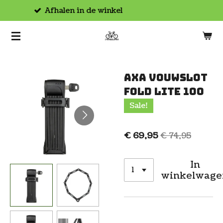
Hoogwaardige producten
Ga
direct
naar
de
hoofdinhoud
AXA Vouwslot
Fold Lite 100
Sale!
€ 69,95
€ 74,95
In
winkelwage