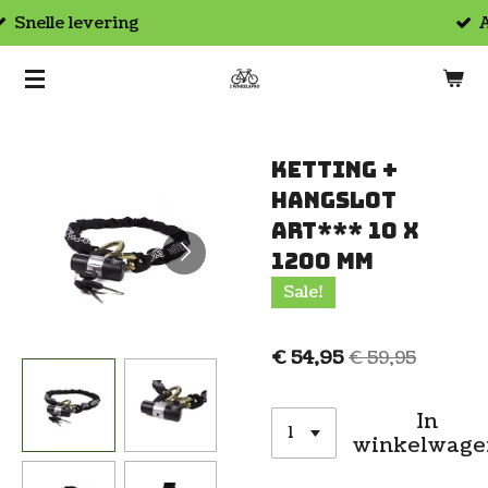
Afhalen in de winkel
Ga
direct
naar
de
hoofdinhoud
Ketting +
hangslot
ART*** 10 x
1200 mm
Sale!
€ 54,95
€ 59,95
In
winkelwage