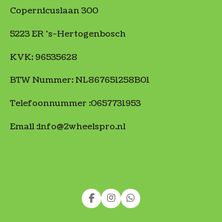
Copernicuslaan 300
5223 ER 's-Hertogenbosch
KVK: 96535628
BTW Nummer: NL867651258B01
Telefoonnummer :0657731953
Email :info@2wheelspro.nl
F
I
W
a
n
h
c
s
a