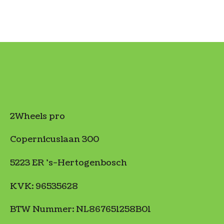
2Wheels pro
Copernicuslaan 300
5223 ER 's-Hertogenbosch
KVK: 96535628
BTW Nummer: NL867651258B01