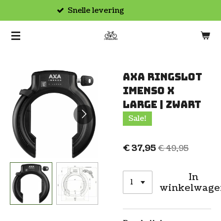
Afhalen in de winkel
Ga
direct
naar
de
hoofdinhoud
AXA Ringslot
Imenso X
Large | Zwart
Sale!
€ 37,95
€ 49,95
In
winkelwage