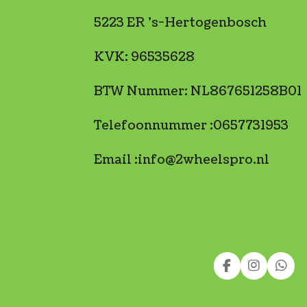
5223 ER 's-Hertogenbosch
KVK: 96535628
BTW Nummer: NL867651258B01
Telefoonnummer :0657731953
Email :info@2wheelspro.nl
F
I
W
a
n
h
c
s
a