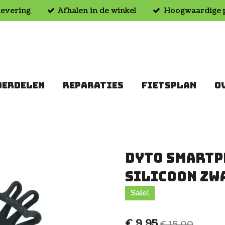
levering
Afhalen in de winkel
Hoogwaardige 
DERDELEN
REPARATIES
FIETSPLAN
O
Dyto Smartp
Silicoon Zw
Sale!
€ 9,95
€ 15,00