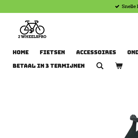
Snelle 
Ga
direct
naar
de
hoofdinhoud
HOME
FIETSEN
ACCESSOIRES
ON
BETAAL IN 3 TERMIJNEN