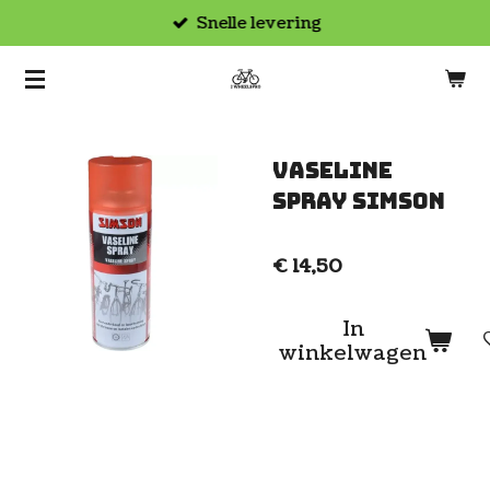
Snelle levering
Ga
direct
naar
de
hoofdinhoud
Vaseline
spray Simson
€ 14,50
In
winkelwagen