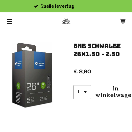
Afhalen in de winkel
Ga
direct
naar
de
hoofdinhoud
Bnb Schwalbe
26x1.50 - 2.50
€ 8,90
In
winkelwage