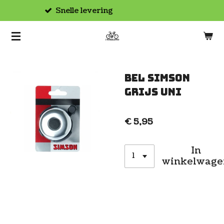
Afhalen in de winkel
Ga
direct
naar
de
hoofdinhoud
Bel Simson
grijs uni
€ 5,95
In
winkelwage