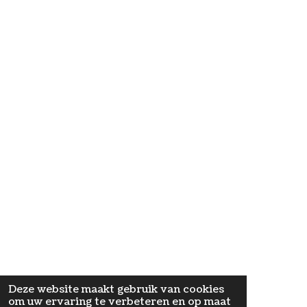
n
Deze website maakt gebruik van cookies
om uw ervaring te verbeteren en op maat