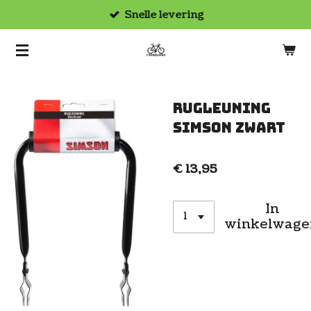
Snelle levering
Ga
direct
naar
de
hoofdinhoud
Rugleuning
Simson zwart
€ 13,95
In
winkelwage