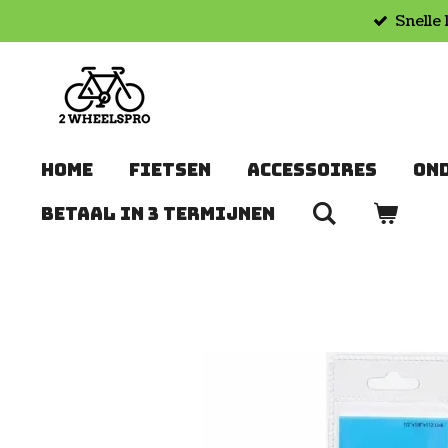
Snelle 
Ga
direct
naar
de
hoofdinhoud
HOME
FIETSEN
ACCESSOIRES
ON
BETAAL IN 3 TERMIJNEN