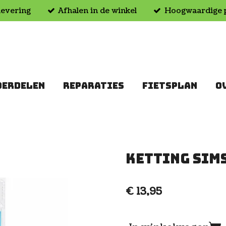
levering
Afhalen in de winkel
Hoogwaardige 
DERDELEN
REPARATIES
FIETSPLAN
O
Ketting Sims
€ 13,95