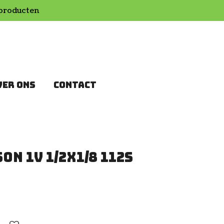
producten
VER ONS
CONTACT
on 1v 1/2x1/8 112s