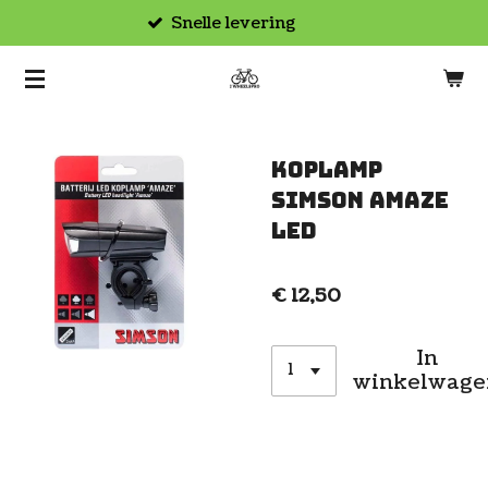
Afhalen in de winkel
Ga
direct
naar
de
hoofdinhoud
Koplamp
Simson amaze
led
€ 12,50
In
winkelwage