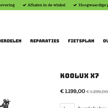
levering
Afhalen in de winkel
Hoogwaardige 
DERDELEN
REPARATIES
FIETSPLAN
O
Koolux X7
€ 1.199,00
€ 1.299,00