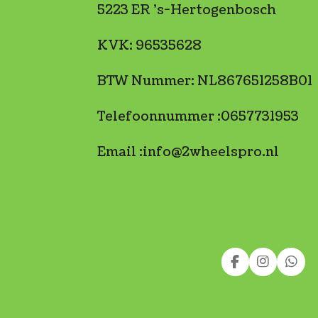
5223 ER 's-Hertogenbosch
KVK: 96535628
BTW Nummer: NL867651258B01
Telefoonnummer :0657731953
Email :info@2wheelspro.nl
F
I
W
a
n
h
c
s
a
e
t
t