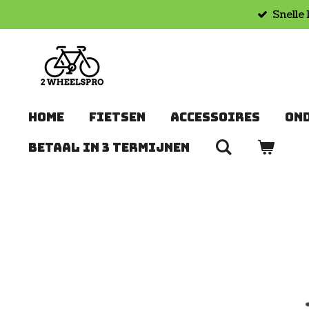
Snelle 
Ga
direct
naar
de
hoofdinhoud
HOME
FIETSEN
ACCESSOIRES
ON
BETAAL IN 3 TERMIJNEN