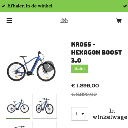
Hoogwaardige producten
Ga
direct
naar
de
hoofdinhoud
Kross -
Hexagon Boost
3.0
Sale!
€ 1.899,00
€ 2.899,00
In
winkelwage