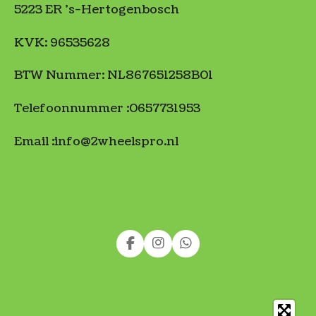
5223 ER 's-Hertogenbosch
KVK: 96535628
BTW Nummer: NL867651258B01
Telefoonnummer :0657731953
Email :info@2wheelspro.nl
F
I
W
a
n
h
c
s
a
e
t
t
b
a
s
o
g
A