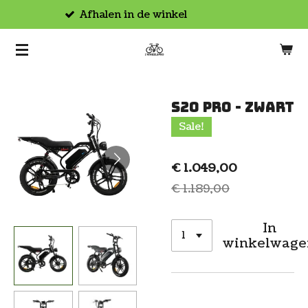
Hoogwaardige producten
Ga
direct
naar
de
hoofdinhoud
S20 Pro - Zwart
Sale!
€ 1.049,00
€ 1.189,00
In
winkelwage